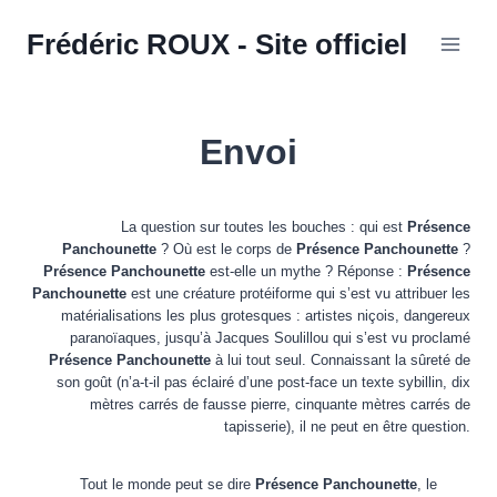
Aller
Frédéric ROUX - Site officiel
au
contenu
Envoi
La question sur toutes les bouches : qui est
Présence
Panchounette
? Où est le corps de
Présence Panchounette
?
Présence Panchounette
est-elle un mythe ? Réponse :
Présence
Panchounette
est une créature protéiforme qui s’est vu attribuer les
matérialisations les plus grotesques : artistes niçois, dangereux
paranoïaques, jusqu’à Jacques Soulillou qui s’est vu proclamé
Présence Panchounette
à lui tout seul. Connaissant la sûreté de
son goût (n’a-t-il pas éclairé d’une post-face un texte sybillin, dix
mètres carrés de fausse pierre, cinquante mètres carrés de
tapisserie), il ne peut en être question.
Tout le monde peut se dire
Présence Panchounette
, le