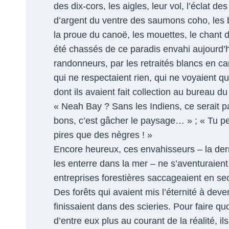
des dix-cors, les aigles, leur vol, l’éclat des
d’argent du ventre des saumons coho, les b
la proue du canoë, les mouettes, le chant d
été chassés de ce paradis envahi aujourd’hu
randonneurs, par les retraités blancs en c
qui ne respectaient rien, qui ne voyaient q
dont ils avaient fait collection au bureau d
« Neah Bay ? Sans les Indiens, ce serait parf
bons, c’est gâcher le paysage… » ; « Tu peu
pires que des nègres ! »
Encore heureux, ces envahisseurs – la der
les enterre dans la mer – ne s’aventuraient 
entreprises forestières saccageaient en s
Des forêts qui avaient mis l’éternité à deven
finissaient dans des scieries. Pour faire quo
d’entre eux plus au courant de la réalité, i